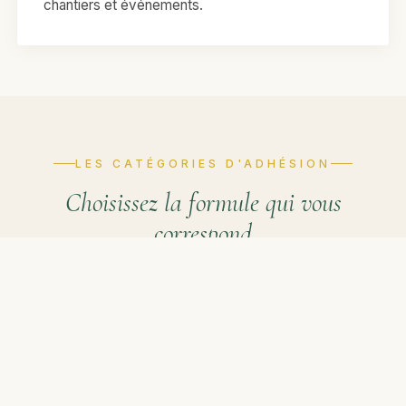
chantiers et événements.
LES CATÉGORIES D'ADHÉSION
Choisissez la formule qui vous
correspond
L'association propose plusieurs catégories
d'adhésion, conformément à l'article 7 des statuts et
au règlement intérieur. Vous choisissez librement le
montant que vous versez, dans la limite du minimum