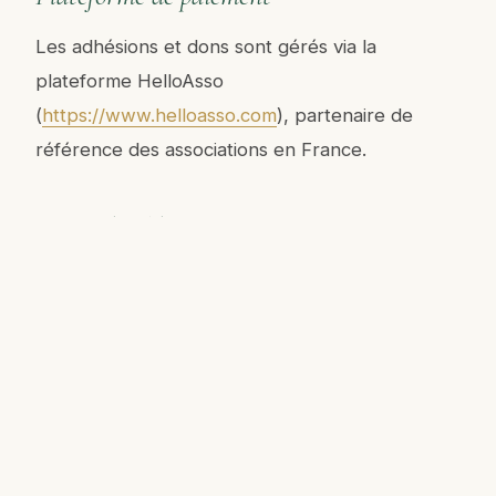
Les adhésions et dons sont gérés via la
plateforme HelloAsso
(
https://www.helloasso.com
), partenaire de
référence des associations en France.
Loi applicable
Le présent site est soumis à la loi française. En
cas de litige, et après tentative de recherche
d'une solution amiable, les tribunaux français
seront seuls compétents.
Mentions légales mises à jour en mai 2026.